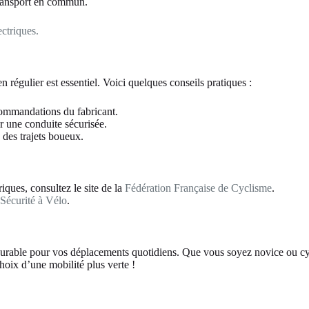
 transport en commun.
ctriques.
en régulier est essentiel. Voici quelques conseils pratiques :
commandations du fabricant.
ur une conduite sécurisée.
 des trajets boueux.
riques, consultez le site de la
Fédération Française de Cyclisme
.
z
Sécurité à Vélo
.
 durable pour vos déplacements quotidiens. Que vous soyez novice ou cyc
hoix d’une mobilité plus verte !