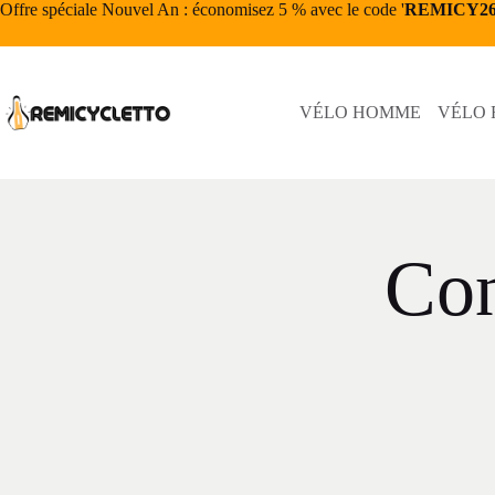
Offre spéciale Nouvel An : économisez 5 % avec le code '
REMICY2
VÉLO HOMME
VÉLO
Con