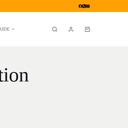
AIDE
tion