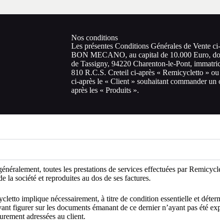
Nos conditions
Les présentes Conditions Générales de Vente ci-
BON MECANO, au capital de 10.000 Euro, dont l
de Tassigny, 94220 Charenton-le-Pont, immatric
810 R.C.S. Creteil ci-après « Remicycletto » ou
ci-après le « Client » souhaitant commander un o
après les « Produits ».
néralement, toutes les prestations de services effectuées par Remicycl
la société et reproduites au dos de ses factures.
to implique nécessairement, à titre de condition essentielle et détermin
ant figurer sur les documents émanant de ce dernier n’ayant pas été expr
eurement adressées au client.