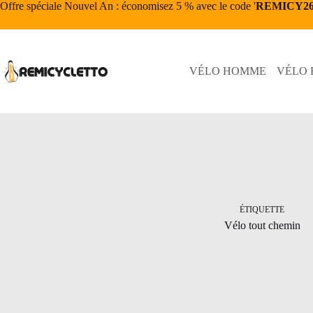
Passer
Offre spéciale Nouvel An : économisez 5 % avec le code '
REMICY2
au
contenu
VÉLO HOMME
VÉLO
ÉTIQUETTE
Vélo tout chemin