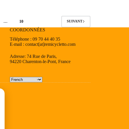
plusieurs
variations.
Les
options
…
10
SUIVANT
peuvent
être
COORDONNÉES
choisies
Téléphone : 09 70 44 40 35
sur
E-mail : contact[at]remicycletto.com
la
page
du
Adresse: 74 Rue de Paris,
produit
94220 Charenton-le-Pont, France