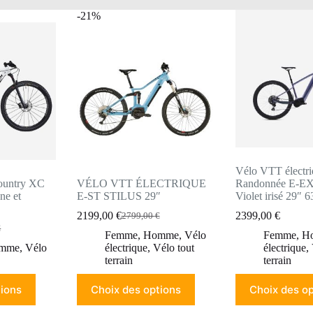
-21%
Vélo VTT électr
ountry XC
VÉLO VTT ÉLECTRIQUE
Randonnée E-E
ne et
E-ST STILUS 29″
Violet irisé 29″ 
2199,00
€
2399,00
€
2799,00
€
Le
Le
€
prix
prix
Femme
,
Homme
,
Vélo
Femme
,
H
initial
actuel
mme
,
Vélo
électrique
,
Vélo tout
électrique
,
était :
est :
terrain
terrain
2799,00 €.
2199,00 €.
Ce
Ce
€.
€.
tions
Choix des options
Choix des op
produit
produit
a
a