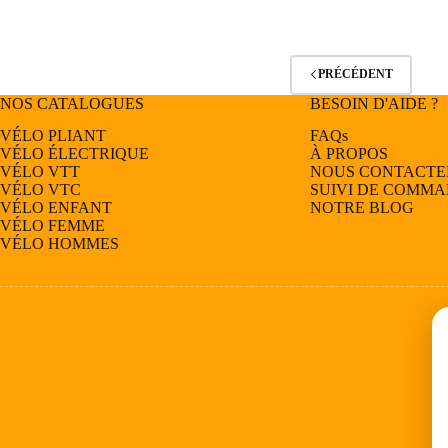
plusieurs
variations.
Les
options
PRÉCÉDENT
peuvent
être
NOS CATALOGUES
BESOIN D'AIDE ?
choisies
VÉLO PLIANT
FAQs
sur
VÉLO ÉLECTRIQUE
À PROPOS
la
VÉLO
VTT
NOUS CONTACTE
page
VÉLO
VTC
SUIVI DE COMM
du
VÉLO
ENFANT
NOTRE BLOG
produit
VÉLO
FEMME
VÉLO
HOMMES