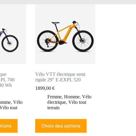
ique
Vélo VTT électrique semi
XPL 700
rigide 29″ E-EXPL 520
630 Wh
1899,00
€
Femme
,
Homme
,
Vélo
omme
,
Vélo
électrique
,
Vélo tout
Vélo tout
terrain
Ce
tions
Choix des options
produit
a