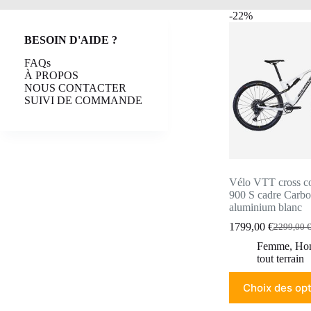
-22%
BESOIN D'AIDE ?
FAQs
À PROPOS
NOUS CONTACTER
SUIVI DE COMMANDE
Vélo VTT cross c
900 S cadre Carbo
aluminium blanc
1799,00
€
2299,00
Le
Le
prix
prix
Femme
,
Ho
initial
actuel
tout terrain
était :
est :
Ce
2299,00 
1799,00 
Choix des op
produit
a