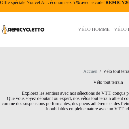
Passer
Offre spéciale Nouvel An : économisez 5 % avec le code '
REMICY2
au
contenu
VÉLO HOMME
VÉLO
Accueil
/
Vélo tout terr
Vélo tout terrain
Explorez les sentiers avec nos sélections de VTT, conçus po
Que vous soyez débutant ou expert, nos vélos tout terrain allient con
comme des suspensions performantes, des pneus adhérents et des frein
inoubliables en pleine nature avec un VTT adap