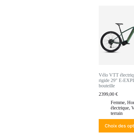
plusieurs
variations.
Les
options
peuvent
être
choisies
sur
la
page
du
produit
Vélo VTT électriq
rigide 29″ E-EXPL
bouteille
2399,00
€
Femme
,
Ho
électrique
,
V
terrain
Ce
Choix des op
produit
a