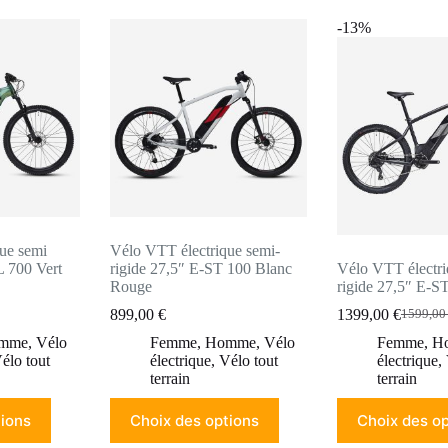
plusieurs
plusieurs
variations.
variations.
-13%
Les
Les
options
options
peuvent
peuvent
être
être
choisies
choisies
sur
sur
la
la
page
page
du
du
produit
produit
ue semi
Vélo VTT électrique semi-
 700 Vert
rigide 27,5″ E-ST 100 Blanc
Vélo VTT électri
Rouge
rigide 27,5″ E-
899,00
€
1399,00
€
1599,0
Le
Le
prix
prix
mme
,
Vélo
Femme
,
Homme
,
Vélo
Femme
,
H
initial
actuel
élo tout
électrique
,
Vélo tout
électrique
,
était :
est :
terrain
terrain
1599,00
1399,00
Ce
Ce
tions
Choix des options
Choix des op
produit
produit
a
a