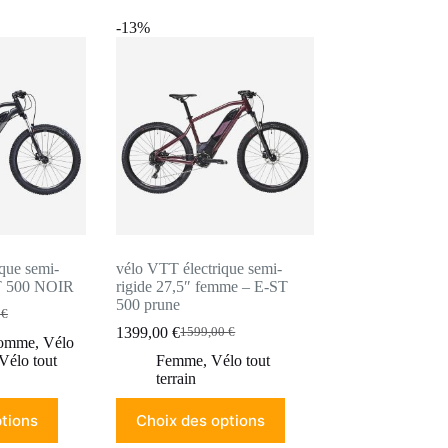
plusieurs
variations.
-13%
Les
options
peuvent
être
choisies
sur
la
page
du
produit
que semi-
vélo VTT électrique semi-
ST 500 NOIR
rigide 27,5″ femme – E-ST
500 prune
0
€
1399,00
€
1599,00
€
Le
Le
omme
,
Vélo
prix
prix
Vélo tout
Femme
,
Vélo tout
initial
actuel
terrain
 €.
 €.
était :
est :
Ce
1599,00 €.
1399,00 €.
tions
Choix des options
produit
a