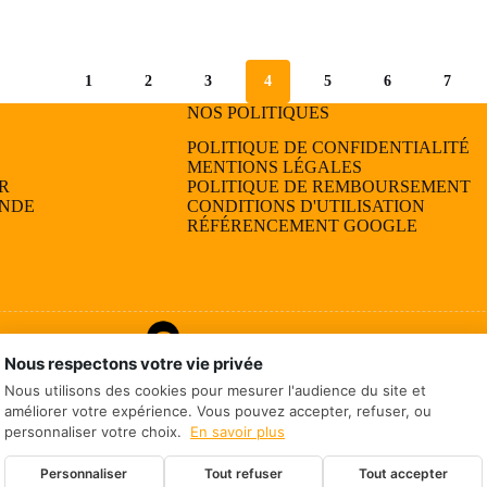
plusieurs
plusieurs
variations.
variations.
Les
Les
options
options
1
2
3
4
5
6
7
peuvent
peuvent
être
être
NOS POLITIQUES
choisies
choisies
POLITIQUE DE CONFIDENTIALITÉ
sur
sur
MENTIONS LÉGALES
la
la
R
POLITIQUE DE REMBOURSEMENT
page
page
ANDE
CONDITIONS D'UTILISATION
du
du
RÉFÉRENCEMENT GOOGLE
produit
produit
Nous respectons votre vie privée
Nous utilisons des cookies pour mesurer l'audience du site et
améliorer votre expérience. Vous pouvez accepter, refuser, ou
personnaliser votre choix.
En savoir plus
Personnaliser
Tout refuser
Tout accepter