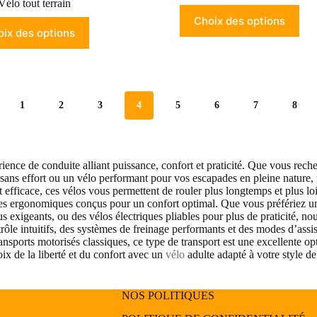
Vélo tout terrain
Choix des options
ix des options
1
2
3
4
5
6
7
8
rience de conduite alliant puissance, confort et praticité. Que vous rec
sans effort ou un vélo performant pour vos escapades en pleine nature, n
et efficace, ces vélos vous permettent de rouler plus longtemps et plus l
res ergonomiques conçus pour un confort optimal. Que vous préfériez un
plus exigeants, ou des vélos électriques pliables pour plus de praticité, 
le intuitifs, des systèmes de freinage performants et des modes d’assis
ansports motorisés classiques, ce type de transport est une excellente o
oix de la liberté et du confort avec un
vélo
adulte adapté à votre style de
NOS POLITIQUES