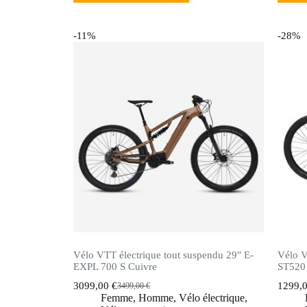
-11%
-28%
Vélo VTT électrique tout suspendu 29″ E-
Vélo V
EXPL 700 S Cuivre
ST520 
3099,00
€
1299,
3499,00
€
Femme
,
Homme
,
Vélo électrique
,