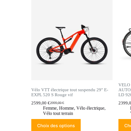
VELO
Vélo VTT électrique tout suspendu 29″ E-
AUTO
EXPL 520 S Rouge vif
LD 92
2599,00
€
2399,
2999,00
€
Femme
,
Homme
,
Vélo électrique
,
Vélo tout terrain
Choix des options
Cho