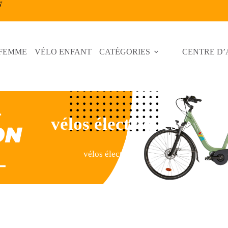
6
'
 FEMME
VÉLO ENFANT
CATÉGORIES
CENTRE D’
vélos électriques
vélos électriques