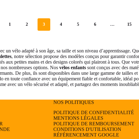
1
2
3
4
5
6
…
15
 avec un vélo adapté à son âge, sa taille et son niveau d’apprentissage. 
lettes
, notre sélection propose des modèles conçus pour garantir confort
tés aux petites mains et des designs colorés qui plairont à tous. Que votre
mi nos nombreuses options. Nos
vélos enfants
sont conçus avec des matér
ormants. De plus, ils sont disponibles dans une large gamme de tailles e
lo en toute confiance avec un équipement fiable et confortable, idéal po
isme avec un vélo sécurisé et adapté, et partagez des moments inoubliabl
NOS POLITIQUES
POLITIQUE DE CONFIDENTIALITÉ
MENTIONS LÉGALES
R
POLITIQUE DE REMBOURSEMENT
ANDE
CONDITIONS D'UTILISATION
RÉFÉRENCEMENT GOOGLE