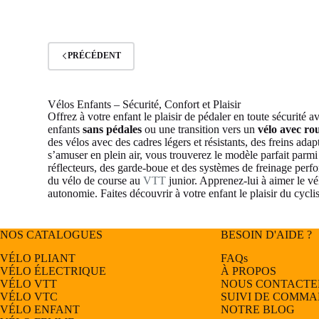
PRÉCÉDENT
Vélos Enfants – Sécurité, Confort et Plaisir
Offrez à votre enfant le plaisir de pédaler en toute sécurité
enfants
sans pédales
ou une transition vers un
vélo avec rou
des vélos avec des cadres légers et résistants, des freins adap
s’amuser en plein air, vous trouverez le modèle parfait par
réflecteurs, des garde-boue et des systèmes de freinage perf
du vélo de course au
VTT
junior. Apprenez-lui à aimer le vé
autonomie. Faites découvrir à votre enfant le plaisir du cycl
NOS CATALOGUES
BESOIN D'AIDE ?
VÉLO PLIANT
FAQs
VÉLO ÉLECTRIQUE
À PROPOS
VÉLO
VTT
NOUS CONTACTE
VÉLO
VTC
SUIVI DE COMM
VÉLO
ENFANT
NOTRE BLOG