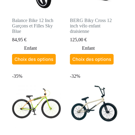
Balance Bike 12 Inch
BERG Biky Cross 12
Garçons et Filles Sky
inch vélo enfant
Blue
draisienne
84,95
€
125,00
€
Enfant
Enfant
Ce
Ce
Choix des options
Choix des options
produit
produit
a
a
plusieurs
plusieurs
-35%
-32%
variations.
variations.
Les
Les
options
options
peuvent
peuvent
être
être
choisies
choisies
sur
sur
la
la
page
page
du
du
produit
produit