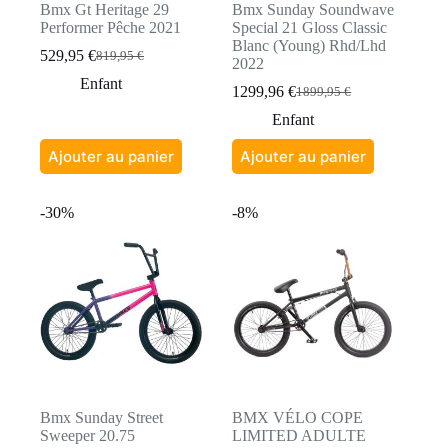
Bmx Gt Heritage 29
Bmx Sunday Soundwave
Performer Pêche 2021
Special 21 Gloss Classic
Blanc (Young) Rhd/Lhd
529,95
€
819,95
€
Le
Le
2022
prix
prix
Enfant
1299,96
€
1899,95
€
initial
actuel
Le
Le
était :
est :
prix
prix
Enfant
819,95 €.
529,95 €.
initial
actuel
était :
est :
Ajouter au panier
Ajouter au panier
1899,95 €.
1299,96 €.
-30%
-8%
Bmx Sunday Street
BMX VÉLO COPE
Sweeper 20.75
LIMITED ADULTE