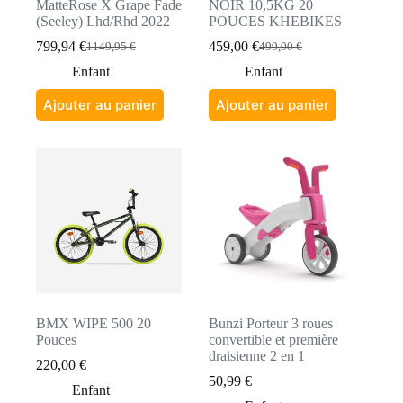
MatteRose X Grape Fade
NOIR 10,5KG 20
(Seeley) Lhd/Rhd 2022
POUCES KHEBIKES
799,94
€
459,00
€
1149,95
€
499,00
€
Le
Le
Le
Le
prix
prix
prix
prix
Enfant
Enfant
initial
actuel
initial
actuel
était :
est :
était :
est :
Ajouter au panier
Ajouter au panier
1149,95 €.
799,94 €.
499,00 €.
459,00 €.
BMX WIPE 500 20
Bunzi Porteur 3 roues
Pouces
convertible et première
draisienne 2 en 1
220,00
€
50,99
€
Enfant