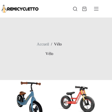
Passer
au
Panier
contenu
d’achat
Accueil
/
Vélo
Vélo