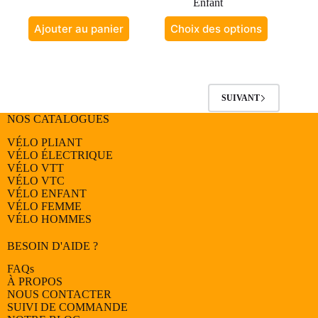
Enfant
Ce
Ajouter au panier
Choix des options
produit
a
plusieurs
variations.
Les
options
SUIVANT
peuvent
NOS CATALOGUES
être
choisies
VÉLO PLIANT
sur
VÉLO ÉLECTRIQUE
la
VÉLO
VTT
page
VÉLO
VTC
du
VÉLO
ENFANT
produit
VÉLO
FEMME
VÉLO
HOMMES
BESOIN D'AIDE ?
FAQs
À PROPOS
NOUS CONTACTER
SUIVI DE COMMANDE