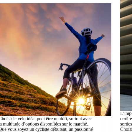
L’impo
Choisir le vélo idéal peut être un défi, surtout avec
croîtr
la multitude d’options disponibles sur le marché.
sortie
Que vous soyez un cycliste débutant, un passionné
Choisi