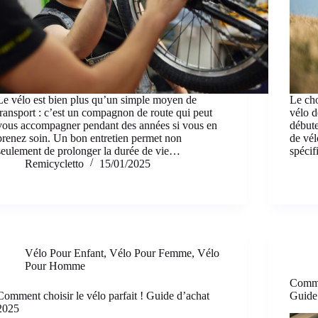
Le vélo est bien plus qu’un simple moyen de
Le cho
transport : c’est un compagnon de route qui peut
vélo d
vous accompagner pendant des années si vous en
début
prenez soin. Un bon entretien permet non
de vél
seulement de prolonger la durée de vie…
spécif
Remicycletto
15/01/2025
Vélo Pour Enfant
,
Vélo Pour Femme
,
Vélo
Pour Homme
Comme
Comment choisir le vélo parfait ! Guide d’achat
Guide 
2025