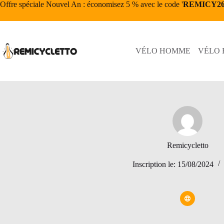
Passer
Offre spéciale Nouvel An : économisez 5 % avec le code '
REMICY2
au
contenu
VÉLO HOMME
VÉLO
Remicycletto
Inscription le: 15/08/2024