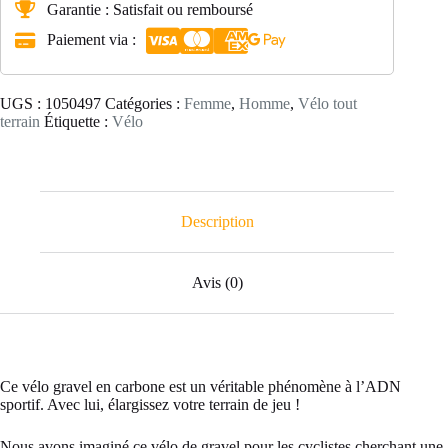
GCR
Garantie : Satisfait ou remboursé
SRAM
Paiement via :
Force
ETAP
AXS
/
UGS :
1050497
Catégories :
Femme
,
Homme
,
Vélo tout
Roues
terrain
Étiquette :
Vélo
REYNOLDS
ATR
700C
Description
Avis (0)
Ce vélo gravel en carbone est un véritable phénomène à l’ADN
sportif. Avec lui, élargissez votre terrain de jeu !
Nous avons imaginé ce vélo de gravel pour les cyclistes cherchant une