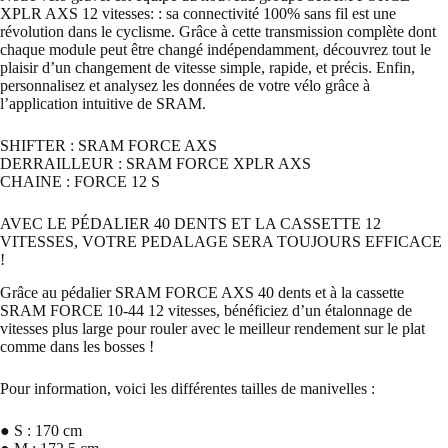
XPLR AXS 12 vitesses: : sa connectivité 100% sans fil est une
révolution dans le cyclisme. Grâce à cette transmission complète dont
chaque module peut être changé indépendamment, découvrez tout le
plaisir d’un changement de vitesse simple, rapide, et précis. Enfin,
personnalisez et analysez les données de votre vélo grâce à
l’application intuitive de SRAM.
SHIFTER : SRAM FORCE AXS
DERRAILLEUR : SRAM FORCE XPLR AXS
CHAINE : FORCE 12 S
AVEC LE PÉDALIER 40 DENTS ET LA CASSETTE 12
VITESSES, VOTRE PEDALAGE SERA TOUJOURS EFFICACE
!
Grâce au pédalier SRAM FORCE AXS 40 dents et à la cassette
SRAM FORCE 10-44 12 vitesses, bénéficiez d’un étalonnage de
vitesses plus large pour rouler avec le meilleur rendement sur le plat
comme dans les bosses !
Pour information, voici les différentes tailles de manivelles :
● S : 170 cm