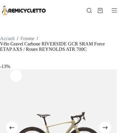
Passer
au
Panier
contenu
d’achat
Accueil
/
Femme
/
Vélo Gravel Carbone RIVERSIDE GCR SRAM Force
ETAP AXS / Roues REYNOLDS ATR 700C
-13%