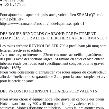
● M : 172,5 cm
● L/XL : 175 cm
Pour ajouter un capteur de puissance, voici le lien SRAM (QR code
sur le pédalier):
https://www.sram.com/en/sram/models/pm-axs-spdr-d1
DES ROUES REYNOLDS CARBONE: PARFAITEMENT
ADAPTÉES POUR ALLER CHERCHER LA PERFORMANCE !
Les roues carbone REYNOLDS ATR 700 à profil haut (40 mm) sont
légères, réactives et solides.
Avec une largeur interne de 23mm ces roues accueillent parfaitement
des pneus avec des sections larges. 24 rayons en acier et bien entendu
tubeless ready ces roues sont spécifiquement conçues pour le gravel.
Poids : 1685g
Nous vous conseillons d’enregistrer vos roues auprès du constructeur
afin de bénéficier de sa garantie de 2 ans pour la roue complète et à vie
pour le cercle de jante.
DES PNEUS HUTCHINSON TOUAREG POLYVALENTS
Nous avons choisi d’équiper notre vélo gravel en carbone des pneus
Hutchinson Touareg 700 x 40 mm pour leur polyvalence et leur
souplesse. Montés d’origine en tubeless, il vous faudra ajouter vous-