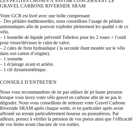
LES PETITES CHOSES À SAVOIR CONCERNANT LE
GRAVEL CARBONE RIVERSIDE SRAM
Votre GCR est livré avec une boîte comprenant:
– Des pédales traditionnelles, nous conseillons l’usage de pédales
automatiques afin de pouvoir exploiter pleinement les qualité s de ce
vélo.
– 1 bouteille de liquide préventif Tubeless pour les 2 roues + l’outil
pour visser/dévisser le culot de valve.
– 2 cales de frein hydraulique ( la seconde étant montée sur le vélo
dans son carton d’origine).
– 1 sonnette
– 1 éclairage avant et arrière.
– 1 clé dynamométrique.
CONSEILS D’ENTRETIEN
Nous vous recommandons de ne pas utiliser de jet haute pression
lorsque vous lavez votre vélo gravel en carbone afin de ne pas le
dégrader. Nous vous conseillons de nettoyer votre Gravel Carbone
Riverside SRAM après chaque sortie, et en particulier après avoir
affronté un terrain particulièrement boueux ou poussiéreux. Par
ailleurs, pensez à vérifier la pression de vos pneus ainsi que l’efficacité
de vos freins avant chacune de vos sorties.