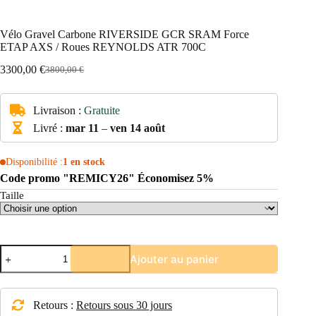
Vélo Gravel Carbone RIVERSIDE GCR SRAM Force
ETAP AXS / Roues REYNOLDS ATR 700C
3300,00
€
3800,00
€
Le
Le
prix
prix
initial
actuel
Livraison :
Gratuite
était :
est :
3800,00 €.
3300,00 €.
Livré :
mar 11
–
ven 14 août
Disponibilité :
1 en stock
Code promo "REMICY26" Économisez 5%
Taille
quantité
Ajouter au panier
de
Vélo
Gravel
Carbone
Retours :
Retours sous 30 jours
RIVERSIDE