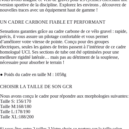
version sportive de la discipline. Explorez les environs , découvrez de
nouvelles traces avec un équipement haut de gamme !
UN CADRE CARBONE FIABLE ET PERFORMANT
Sensations garanties grâce au cadre carbone de ce vélo gravel : rapide,
précis, il vous assure un pilotage confortable et vous permet
d’améliorer votre vitesse de pointe. Conçu pour des groupes
électriques, seules les gaines de freins passent à l’intérieur de ce cadre
homologué UCI. Ses sections de tube ont été optimisées pour une
meilleure rigidité latérale… mais pas au détriment de la souplesse,
nécessaire pour absorber le terrain !
● Poids du cadre en taille M : 1058g
CHOISIR LA TAILLE DE SON GCR
Nous avons conçu le cadre pour répondre aux morphologies suivantes:
Taille S: 156/170
Taille M:168/180
Taille L:178/190
Taille XL:188/200
Si vous êtes entre 2 tailles ? Votre choix se portera sur la taille selon