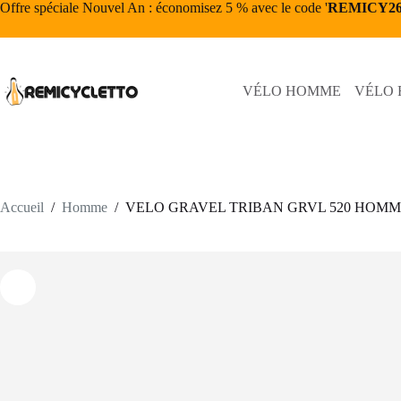
Passer
Offre spéciale Nouvel An : économisez 5 % avec le code '
REMICY2
au
contenu
VÉLO HOMME
VÉLO
Accueil
/
Homme
/
VELO GRAVEL TRIBAN GRVL 520 HOM