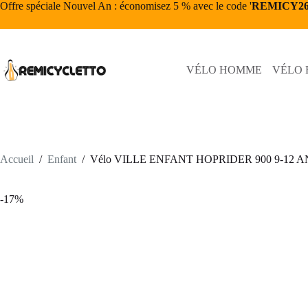
Passer
Offre spéciale Nouvel An : économisez 5 % avec le code '
REMICY2
au
contenu
VÉLO HOMME
VÉLO
Accueil
/
Enfant
/
Vélo VILLE ENFANT HOPRIDER 900 9-12 A
-17%