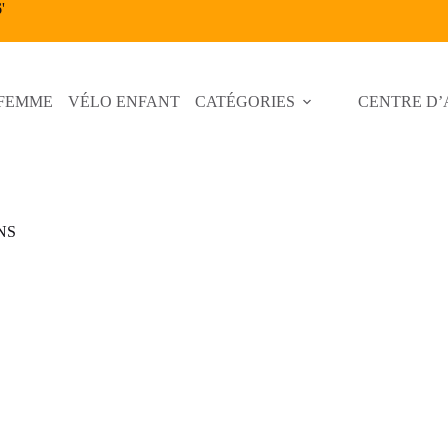
6
'
 FEMME
VÉLO ENFANT
CATÉGORIES
CENTRE D’
NS