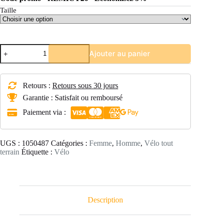
Taille
quantité
Ajouter au panier
de
Vélo
VTT
semi
Retours :
Retours sous 30 jours
rigide
Rockrider
Garantie : Satisfait ou remboursé
XC
Paiement via :
100
29''
Shimano
Deore
UGS :
1050487
Catégories :
Femme
,
Homme
,
Vélo tout
1x11
terrain
Étiquette :
Vélo
Description