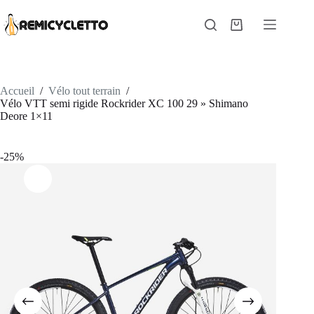
Passer
au
Panier
contenu
d’achat
Accueil
/
Vélo tout terrain
/
Vélo VTT semi rigide Rockrider XC 100 29 » Shimano
Deore 1×11
-25%