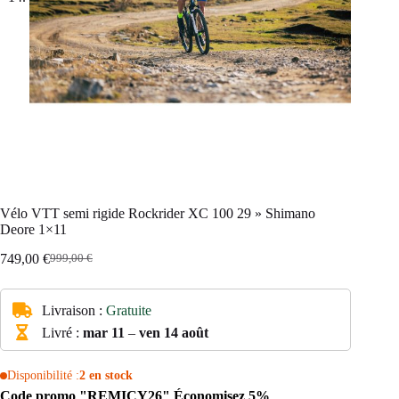
Vélo VTT semi rigide Rockrider XC 100 29 » Shimano
Deore 1×11
749,00
€
999,00
€
Le
Le
prix
prix
initial
actuel
Livraison :
Gratuite
était :
est :
999,00 €.
749,00 €.
Livré :
mar 11
–
ven 14 août
Disponibilité :
2 en stock
Code promo "REMICY26" Économisez 5%