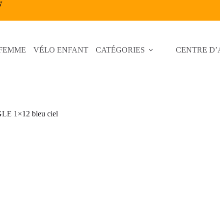
6
'
 FEMME
VÉLO ENFANT
CATÉGORIES
CENTRE D’
LE 1×12 bleu ciel