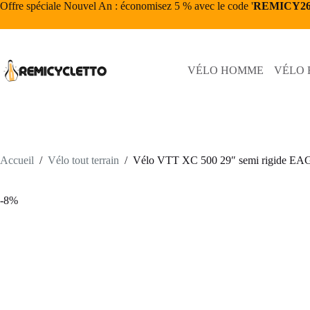
Passer
Offre spéciale Nouvel An : économisez 5 % avec le code '
REMICY2
au
contenu
VÉLO HOMME
VÉLO
Accueil
/
Vélo tout terrain
/
Vélo VTT XC 500 29″ semi rigide EAG
-8%