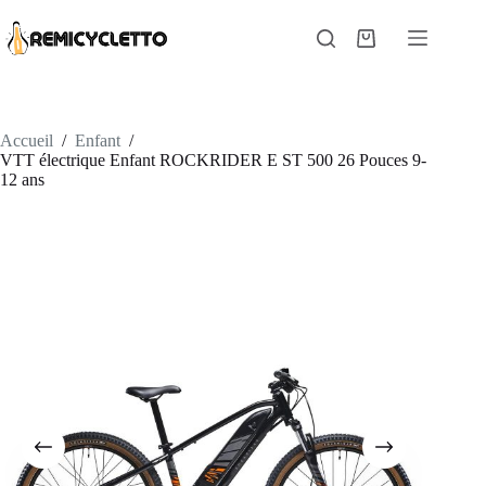
Passer
au
Panier
contenu
d’achat
Accueil
/
Enfant
/
VTT électrique Enfant ROCKRIDER E ST 500 26 Pouces 9-
12 ans