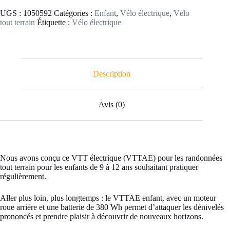
9-
UGS :
1050592
Catégories :
Enfant
,
Vélo électrique
,
Vélo
12
tout terrain
Étiquette :
Vélo électrique
ans
Description
Avis (0)
Nous avons conçu ce VTT électrique (VTTAE) pour les randonnées
tout terrain pour les enfants de 9 à 12 ans souhaitant pratiquer
régulièrement.
Aller plus loin, plus longtemps : le VTTAE enfant, avec un moteur
roue arrière et une batterie de 380 Wh permet d’attaquer les dénivelés
prononcés et prendre plaisir à découvrir de nouveaux horizons.