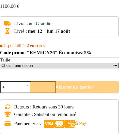
1100,00
€
Livraison :
Gratuite
Livré :
mer 12
–
lun 17 août
Disponibilité :
2 en stock
Code promo "REMICY26" Économisez 5%
Taille
quantité
Ajouter au panier
de
VTT
électrique
Enfant
Retours :
Retours sous 30 jours
ROCKRIDER
E
Garantie : Satisfait ou remboursé
ST
Paiement via :
500
26
Pouces