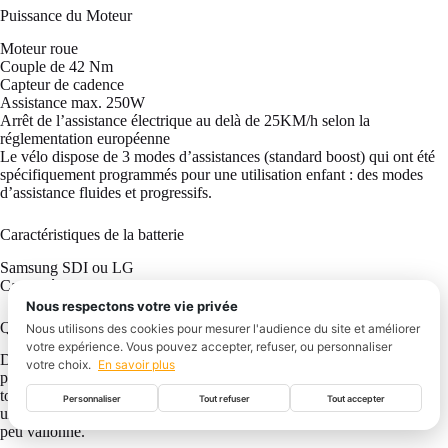
Puissance du Moteur
Moteur roue
Couple de 42 Nm
Capteur de cadence
Assistance max. 250W
Arrêt de l’assistance électrique au delà de 25KM/h selon la
réglementation européenne
Le vélo dispose de 3 modes d’assistances (standard boost) qui ont été
spécifiquement programmés pour une utilisation enfant : des modes
d’assistance fluides et progressifs.
Caractéristiques de la batterie
Samsung SDI ou LG
Capacité: 380 Wh
Nous respectons votre vie privée
Quelle est l’autonomie de la batterie ?
Nous utilisons des cookies pour mesurer l'audience du site et améliorer
votre expérience. Vous pouvez accepter, refuser, ou personnaliser
Différents éléments peuvent jouer sur l’autonomie de la batterie : le
votre choix.
En savoir plus
poids de l’utilisateur, le mode d’assistance choisi, le profil du parcours
tout comme la température extérieure. Par exemple en mode éco pour
Personnaliser
Tout refuser
Tout accepter
un utilisateur de 35kg vous pourrez faire jusqu’à 100km sur un terrain
peu vallonné.