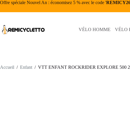
Passer
Offre spéciale Nouvel An : économisez 5 % avec le code '
REMICY2
au
contenu
VÉLO HOMME
VÉLO
Accueil
/
Enfant
/
VTT ENFANT ROCKRIDER EXPLORE 500 20