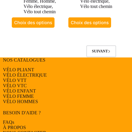
Femme
,
Homme
,
Vélo électrique
,
Vélo électrique
,
Vélo tout chemin
Vélo tout chemin
Ce
Ce
Choix des options
Choix des options
produit
produit
a
a
plusieurs
plusieurs
variations.
variations.
Les
Les
options
options
SUIVANT
peuvent
peuvent
NOS CATALOGUES
être
être
choisies
choisies
VÉLO PLIANT
sur
sur
VÉLO ÉLECTRIQUE
la
la
VÉLO
VTT
page
page
VÉLO
VTC
du
du
VÉLO
ENFANT
produit
produit
VÉLO
FEMME
VÉLO
HOMMES
BESOIN D'AIDE ?
FAQs
À PROPOS