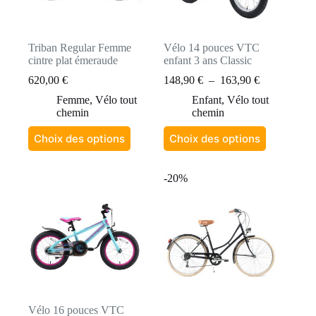
Triban Regular Femme
Vélo 14 pouces VTC
cintre plat émeraude
enfant 3 ans Classic
Plage
620,00
€
148,90
€
–
163,90
€
de
Femme
,
Vélo tout
Enfant
,
Vélo tout
prix :
chemin
chemin
148,90 €
à
Ce
Ce
Choix des options
Choix des options
163,90 €
produit
produit
a
a
plusieurs
plusieurs
-20%
variations.
variations.
Les
Les
options
options
peuvent
peuvent
être
être
choisies
choisies
sur
sur
la
la
page
page
du
du
produit
produit
Vélo 16 pouces VTC