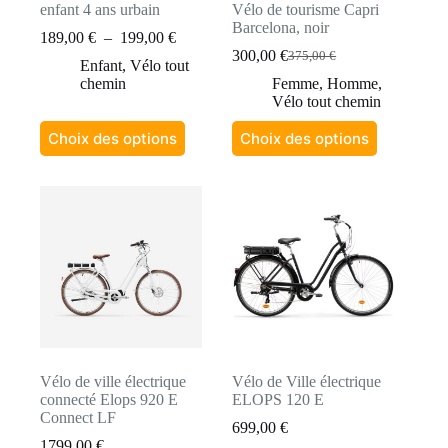
enfant 4 ans urbain
Vélo de tourisme Capri
Barcelona, noir
Plage
189,00
€
–
199,00
€
de
300,00
€
375,00
€
Le
Le
Enfant
,
Vélo tout
prix :
prix
prix
chemin
Femme
,
Homme
,
189,00 €
initial
actuel
Vélo tout chemin
à
était :
est :
199,00 €
Ce
Ce
375,00 €.
300,00 €.
Choix des options
Choix des options
produit
produit
a
a
plusieurs
plusieurs
variations.
variations.
Les
Les
options
options
peuvent
peuvent
être
être
choisies
choisies
sur
sur
la
la
page
page
du
du
produit
produit
Vélo de ville électrique
Vélo de Ville électrique
connecté Elops 920 E
ELOPS 120 E
Connect LF
699,00
€
1799,00
€