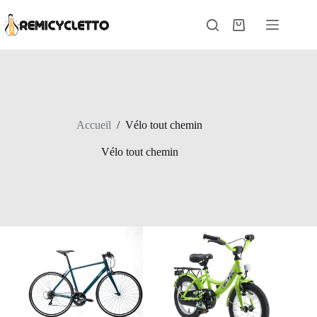
Passer
au
Panier
contenu
d’achat
Accueil
/
Vélo tout chemin
Vélo tout chemin