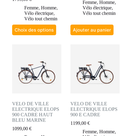
Femme
,
Homme
,
Femme
,
Homme
,
Vélo électrique
,
Vélo électrique
,
Vélo tout chemin
Vélo tout chemin
Ce
Choix des options
Ajouter au panier
produit
a
plusieurs
variations.
Les
options
peuvent
être
choisies
sur
la
page
du
produit
VELO DE VILLE
VELO DE VILLE
ELECTRIQUE ELOPS
ELECTRIQUE ELOPS
900 CADRE HAUT
900 E CADRE
BLEU MARINE
1199,00
€
1099,00
€
Femme
,
Homme
,