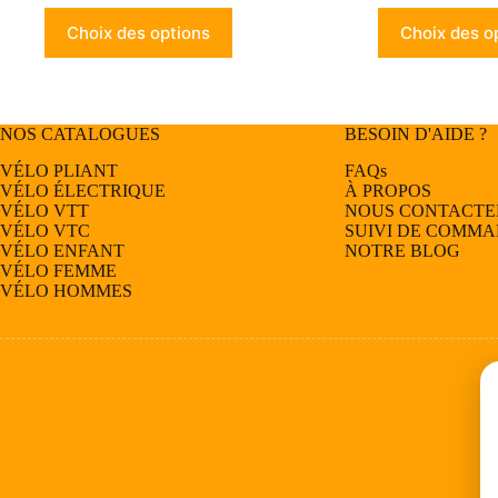
Ce
Ce
Choix des options
Choix des o
produit
produit
a
a
plusieurs
plusieurs
variations.
variations.
Les
Les
NOS CATALOGUES
BESOIN D'AIDE ?
options
options
peuvent
peuvent
VÉLO PLIANT
FAQs
être
être
VÉLO ÉLECTRIQUE
À PROPOS
choisies
choisies
VÉLO
VTT
NOUS CONTACTE
sur
sur
VÉLO
VTC
SUIVI DE COMM
la
la
VÉLO
ENFANT
NOTRE BLOG
page
page
VÉLO
FEMME
du
du
VÉLO
HOMMES
produit
produit