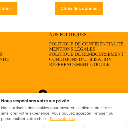
Ce
ptions
Choix des options
produit
a
plusieurs
variations.
Les
NOS POLITIQUES
options
peuvent
POLITIQUE DE CONFIDENTIALITÉ
être
MENTIONS LÉGALES
choisies
R
POLITIQUE DE REMBOURSEMENT
sur
ANDE
CONDITIONS D'UTILISATION
la
RÉFÉRENCEMENT GOOGLE
page
du
produit
Nous respectons votre vie privée
Nous utilisons des cookies pour mesurer l'audience du site et
améliorer votre expérience. Vous pouvez accepter, refuser, ou
personnaliser votre choix.
En savoir plus