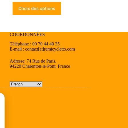
Ce
Choix des options
produit
a
plusieurs
variations.
Les
COORDONNÉES
options
peuvent
Téléphone : 09 70 44 40 35
être
E-mail : contact[at]remicycletto.com
choisies
sur
la
Adresse: 74 Rue de Paris,
page
94220 Charenton-le-Pont, France
du
produit