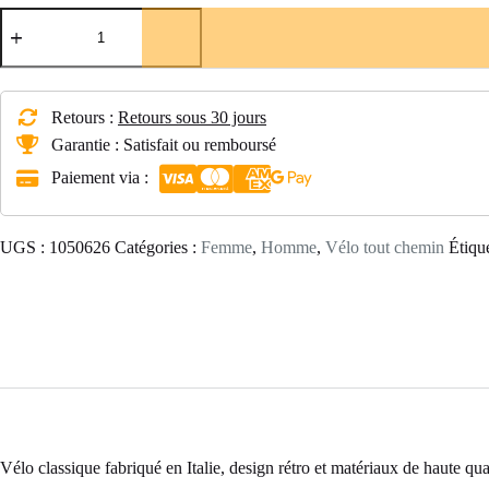
quantité
de
Vélo
de
tourisme
Capri
Retours :
Retours sous 30 jours
Barcelona,
Garantie : Satisfait ou remboursé
noir
Paiement via :
UGS :
1050626
Catégories :
Femme
,
Homme
,
Vélo tout chemin
Étiqu
Vélo classique fabriqué en Italie, design rétro et matériaux de haute qua