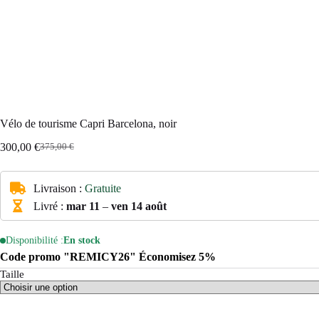
Vélo de tourisme Capri Barcelona, noir
300,00
€
375,00
€
Le
Le
prix
prix
initial
actuel
Livraison :
Gratuite
était :
est :
375,00 €.
300,00 €.
Livré :
mar 11
–
ven 14 août
Disponibilité :
En stock
Code promo "REMICY26" Économisez 5%
Taille