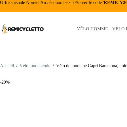
Passer
Offre spéciale Nouvel An : économisez 5 % avec le code '
REMICY2
au
contenu
VÉLO HOMME
VÉLO
Accueil
/
Vélo tout chemin
/
Vélo de tourisme Capri Barcelona, noir
-20%