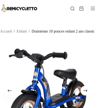
Passer
au
Panier
contenu
d’achat
Accueil
/
Enfant
/
Draisienne 10 pouces enfant 2 ans classic