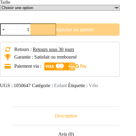
Taille
quantité
Ajouter au panier
de
Draisienne
10
pouces
Retours :
Retours sous 30 jours
enfant
2
Garantie : Satisfait ou remboursé
ans
Paiement via :
classic
UGS :
1050647
Catégorie :
Enfant
Étiquette :
Vélo
Description
Avis (0)