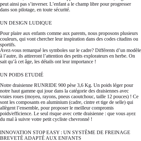
peut ainsi pas s’inverser. L’enfant a le champ libre pour progresser
dans son pilotage, en toute sécurité.
UN DESIGN LUDIQUE
Pour plaire aux enfants comme aux parents, nous proposons plusieurs
couleurs, qui vont chercher leur inspiration dans des codes citadins ou
sportifs.
Avez-vous remarqué les symboles sur le cadre? Différents d’un modèle
à l’autre, ils attireront l’attention des petits explorateurs en herbe. On
sait qu’à cet âge, les détails ont leur importance !
UN POIDS ETUDIÉ
Notre draisienne RUNRIDE 900 pèse 3,6 Kg. Un poids léger pour
notre haut gamme qui joue dans la catégorie des draisiennes avec
vraies roues (moyeu, rayons, pneus caoutchouc, taille 12 pouces) ! Ce
sont les composants en aluminium (cadre, cintre et tige de selle) qui
allègent l’ensemble, pour proposer le meilleur compromis
poids/efficience. Le seul risque avec cette draisienne : que vous ayez
du mal à suivre votre petit cycliste chevronné !
INNOVATION STOP EASY : UN SYSTÈME DE FREINAGE
BREVETÉ ADAPTÉ AUX ENFANTS