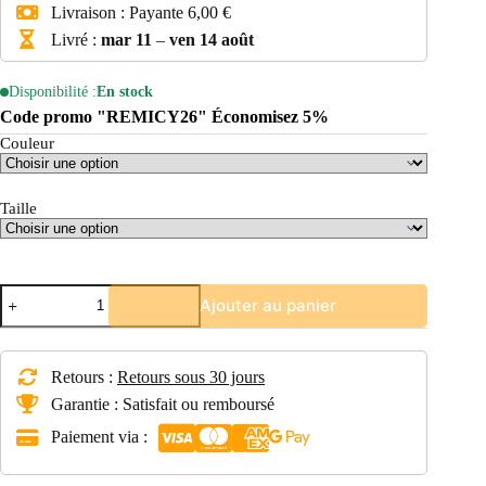
Livraison :
Payante
6,00 €
Livré :
mar 11
–
ven 14 août
Disponibilité :
En stock
Code promo "REMICY26" Économisez 5%
Couleur
Taille
quantité
Ajouter au panier
de
DRAISIENNE
ENFANT
12
Retours :
Retours sous 30 jours
POUCES
RUNRIDE
Garantie : Satisfait ou remboursé
900
Paiement via :
ALU
BLEU