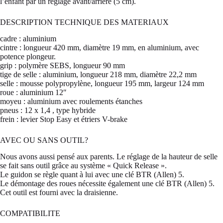
l’enfant par un réglage avant/arrière (5 cm).
DESCRIPTION TECHNIQUE DES MATERIAUX
cadre : aluminium
cintre : longueur 420 mm, diamètre 19 mm, en aluminium, avec
potence plongeur.
grip : polymère SEBS, longueur 90 mm
tige de selle : aluminium, longueur 218 mm, diamètre 22,2 mm
selle : mousse polypropylène, longueur 195 mm, largeur 124 mm
roue : aluminium 12″
moyeu : aluminium avec roulements étanches
pneus : 12 x 1,4 , type hybride
frein : levier Stop Easy et étriers V-brake
AVEC OU SANS OUTIL?
Nous avons aussi pensé aux parents. Le réglage de la hauteur de selle
se fait sans outil grâce au système « Quick Release ».
Le guidon se règle quant à lui avec une clé BTR (Allen) 5.
Le démontage des roues nécessite également une clé BTR (Allen) 5.
Cet outil est fourni avec la draisienne.
COMPATIBILITE