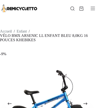
Passer
au
Panier
contenu
d’achat
Accueil
/
Enfant
/
VÉLO BMX ARSENIC LL ENFANT BLEU 8,0KG 16
POUCES KHEBIKES
-9%