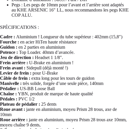
Pegs : Les pegs de 10mm pour l’avant et l’arrière sont adaptés
au KHE ARSENIC 16″ LL, nous recommandons les pegs KHE
COP ALU.
SPÉCIFICATIONS :
Cadre :
Aluminium ! Longueur du tube supérieur : 402mm (15,8″)
Fourche :
en acier HiTen haute résistance
Guidon :
en 2 parties en aluminium
Potence :
Top Loader. 40mm d’avancée.
Jeu de direction :
Headset 1 1/8″.
Frein arrière :
U-Brake en aluminium !
Frein avant :
Sidepull (déjà monté !)
Levier de frein :
pour U-Brake
Câble de frein :
extra long pour les tours de guidon
Manivelle :
très solide, forgée d’une seule pièce, 140mm
Pédalier :
US-BB Loose Ball
Chaîne :
YBN, produit de marque de haute qualité
Pédales :
PVC 1/2
Plateau de pédalier :
25 dents
Roue avant :
jante en aluminium, moyeu Prism 28 trous, axe de
10mm
Roue arrière :
jante en aluminium, moyeu Prism 28 trous axe 10mm,
moyeu chaîne 9 dents,