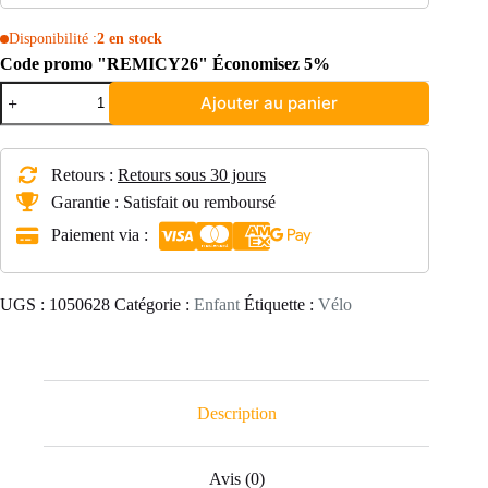
Disponibilité :
2 en stock
Code promo "REMICY26" Économisez 5%
quantité
Ajouter au panier
de
VÉLO
BMX
ARSENIC
Retours :
Retours sous 30 jours
LL
ENFANT
Garantie : Satisfait ou remboursé
BLEU
Paiement via :
8,0KG
16
POUCES
KHEBIKES
UGS :
1050628
Catégorie :
Enfant
Étiquette :
Vélo
Description
Avis (0)