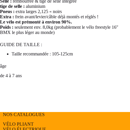
Selle :
rembourrée & tige de selle intégrée
tige de selle :
aluminium
Pneus :
extra larges 2,125 « noirs
Extra :
frein avant/levier/câble déjà montés et réglés !
Le vélo est prémonté à environ 90%.
Poids :
seulement env. 8,0kg (probablement le vélo freestyle 16″
BMX le plus léger au monde)
GUIDE DE TAILLE :
Taille recommandée : 105-125cm
âge
de 4 à 7 ans
NOS CATALOGUES
VÉLO PLIANT
VÉLO ÉLECTRIQUE