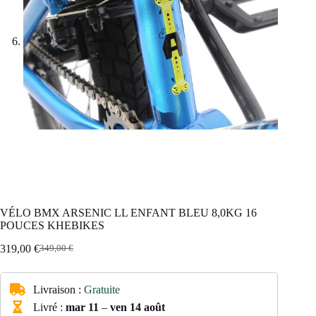
VÉLO BMX ARSENIC LL ENFANT BLEU 8,0KG 16
POUCES KHEBIKES
319,00
€
349,00
€
Le
Le
prix
prix
initial
actuel
Livraison :
Gratuite
était :
est :
349,00 €.
319,00 €.
Livré :
mar 11
–
ven 14 août