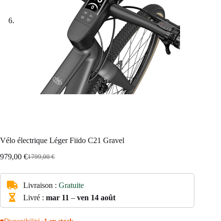
Vélo électrique Léger Fiido C21 Gravel
979,00
€
1799,00
€
Le
Le
prix
prix
initial
actuel
Livraison :
Gratuite
était :
est :
1799,00 €.
979,00 €.
Livré :
mar 11
–
ven 14 août