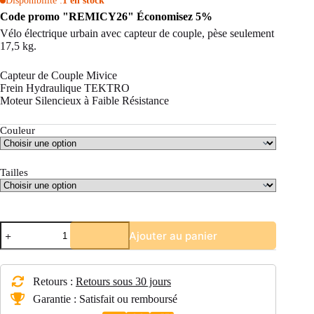
Disponibilité :
1 en stock
Code promo "REMICY26" Économisez 5%
Vélo électrique urbain avec capteur de couple, pèse seulement
17,5 kg.
Capteur de Couple Mivice
Frein Hydraulique TEKTRO
Moteur Silencieux à Faible Résistance
Couleur
Tailles
quantité
Ajouter au panier
de
Vélo
électrique
Léger
Retours :
Retours sous 30 jours
Fiido
C21
Garantie : Satisfait ou remboursé
Gravel