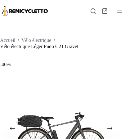
Passer
au
Panier
contenu
d’achat
Accueil
/
Vélo électrique
/
Vélo électrique Léger Fiido C21 Gravel
-46%