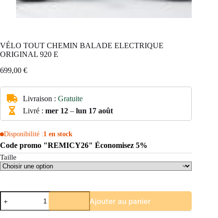
VÉLO TOUT CHEMIN BALADE ELECTRIQUE
ORIGINAL 920 E
699,00
€
Livraison :
Gratuite
Livré :
mer 12
–
lun 17 août
Disponibilité :
1 en stock
Code promo "REMICY26" Économisez 5%
Taille
quantité
Ajouter au panier
de
VÉLO