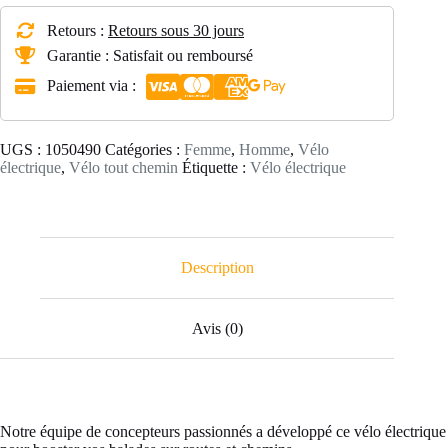
TOUT
CHEMIN
Retours :
Retours sous 30 jours
BALADE
ELECTRIQUE
Garantie : Satisfait ou remboursé
ORIGINAL
Paiement via :
920
E
UGS :
1050490
Catégories :
Femme
,
Homme
,
Vélo
électrique
,
Vélo tout chemin
Étiquette :
Vélo électrique
Description
Avis (0)
Notre équipe de concepteurs passionnés a développé ce vélo électrique