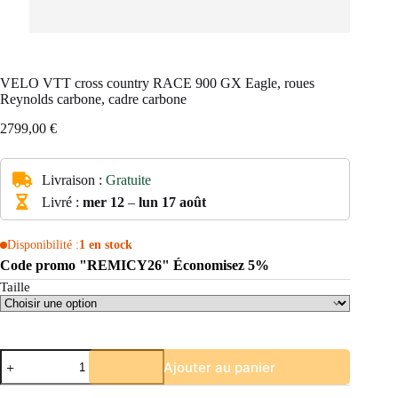
VELO VTT cross country RACE 900 GX Eagle, roues
Reynolds carbone, cadre carbone
2799,00
€
Livraison :
Gratuite
Livré :
mer 12
–
lun 17 août
Disponibilité :
1 en stock
Code promo "REMICY26" Économisez 5%
Taille
quantité
Ajouter au panier
de
VELO