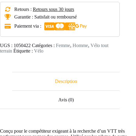
VTT
cross
Retours :
Retours sous 30 jours
country
RACE
Garantie : Satisfait ou remboursé
900
Paiement via :
GX
Eagle,
roues
Reynolds
UGS :
1050422
Catégories :
Femme
,
Homme
,
Vélo tout
carbone,
terrain
Étiquette :
Vélo
cadre
carbone
Description
Avis (0)
Conçu pour le compétiteur exigeant à la recherche d’un VTT très