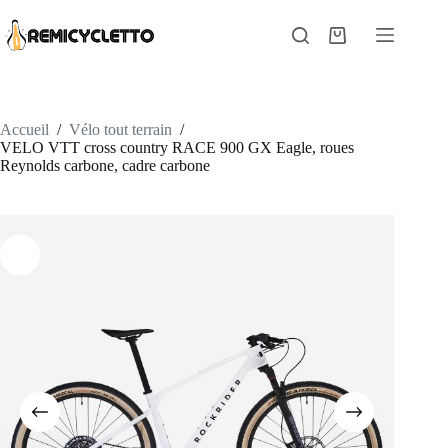
Passer
au
Panier
contenu
d’achat
Accueil
/
Vélo tout terrain
/
VELO VTT cross country RACE 900 GX Eagle, roues
Reynolds carbone, cadre carbone