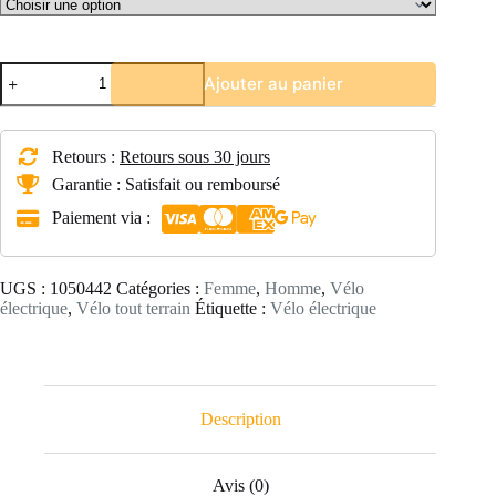
quantité
Ajouter au panier
de
Vélo
VTT
électrique
Retours :
Retours sous 30 jours
semi-
rigide
Garantie : Satisfait ou remboursé
27,5"
Paiement via :
E-
ST
500
NOIR
UGS :
1050442
Catégories :
Femme
,
Homme
,
Vélo
électrique
,
Vélo tout terrain
Étiquette :
Vélo électrique
Description
Avis (0)