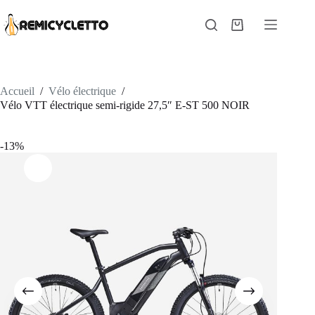
Passer
au
Panier
contenu
d’achat
Accueil
/
Vélo électrique
/
Vélo VTT électrique semi-rigide 27,5″ E-ST 500 NOIR
-13%