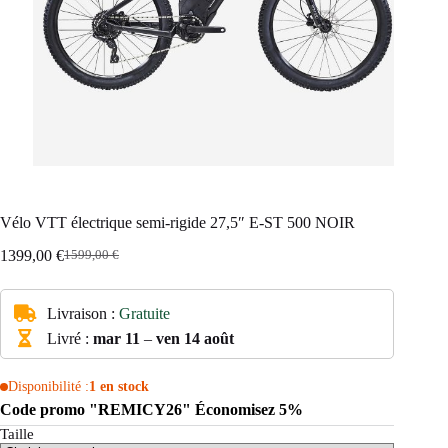
Vélo VTT électrique semi-rigide 27,5″ E-ST 500 NOIR
1399,00
€
1599,00
€
Le
Le
prix
prix
initial
actuel
Livraison :
Gratuite
était :
est :
1599,00 €.
1399,00 €.
Livré :
mar 11
–
ven 14 août
Disponibilité :
1 en stock
Code promo "REMICY26" Économisez 5%
Taille