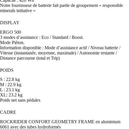
Capacité : 420 Wh
Notre fournisseur de batterie fait partie de groupement « responsible
minerals initiative »
DISPLAY
ERGO 500
3 modes d’assistance : Eco / Standard / Boost.
Mode Pièton.
Information disponible : Mode d’assistance actif / Niveau batterie /
Vitesse (instantanée, moyenne, maximale) / Autonomie restante /
Distance parcourue (total et Trip)
POIDS
S : 22.8 kg
M : 22.9 kg
L : 23.1 kg
XL: 23.2 kg
Poids net sans pédales
CADRE
ROCKRIDER CONFORT GEOMETRY FRAME en aluminium
6061 avec des tubes hydroformés