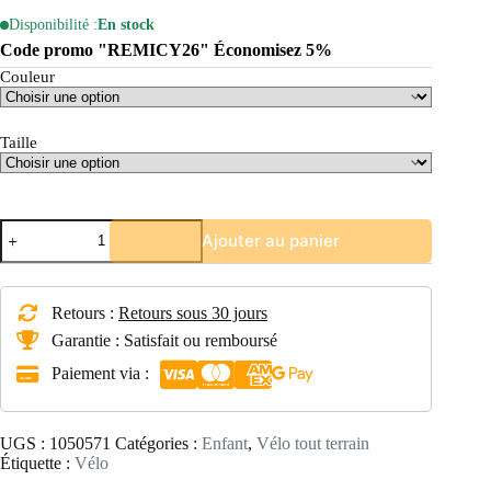
Disponibilité :
En stock
Code promo "REMICY26" Économisez 5%
Couleur
Taille
quantité
Ajouter au panier
de
VTT
ENFANT
ROCKRIDER
Retours :
Retours sous 30 jours
ST
500
Garantie : Satisfait ou remboursé
26
Paiement via :
POUCES
9-
12
ans
UGS :
1050571
Catégories :
Enfant
,
Vélo tout terrain
Étiquette :
Vélo