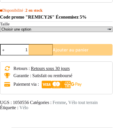
Disponibilité :
2 en stock
Code promo "REMICY26" Économisez 5%
Taille
quantité
Ajouter au panier
de
vélo
VTT
électrique
Retours :
Retours sous 30 jours
semi-
rigide
Garantie : Satisfait ou remboursé
27,5"
Paiement via :
femme
-
E-
ST
UGS :
1050556
Catégories :
Femme
,
Vélo tout terrain
500
Étiquette :
Vélo
prune