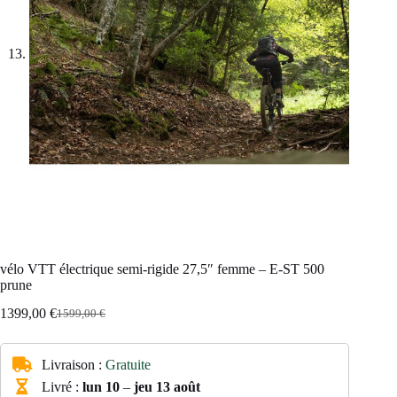
vélo VTT électrique semi-rigide 27,5″ femme – E-ST 500
prune
1399,00
€
1599,00
€
Le
Le
prix
prix
initial
actuel
Livraison :
Gratuite
était :
est :
1599,00 €.
1399,00 €.
Livré :
lun 10
–
jeu 13 août