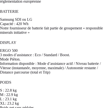
réglementation européenne
BATTERIE
Samsung SDI ou LG
Capacité : 420 Wh
Notre fournisseur de batterie fait partie de groupement « responsible
minerals initiative »
DISPLAY
ERGO 500
3 modes d’assistance : Eco / Standard / Boost.
Mode Pièton.
Information disponible : Mode d’assistance actif / Niveau batterie /
Vitesse (instantanée, moyenne, maximale) / Autonomie restante /
Distance parcourue (total et Trip)
POIDS
S : 22.8 kg
M : 22.9 kg
L : 23.1 kg
XL: 23.2 kg
Poids net sans pédales