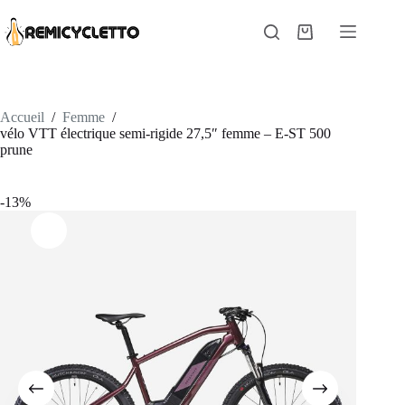
Passer
au
Panier
contenu
d’achat
Accueil
/
Femme
/
vélo VTT électrique semi-rigide 27,5″ femme – E-ST 500
prune
-13%