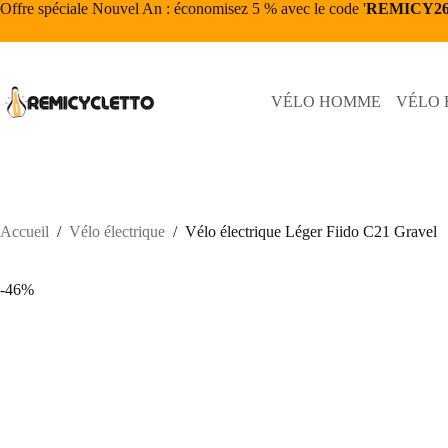
Passer
Offre spéciale Nouvel An : économisez 5 % avec le code '
REMICY2
au
contenu
VÉLO HOMME
VÉLO
Accueil
/
Vélo électrique
/
Vélo électrique Léger Fiido C21 Gravel
-46%