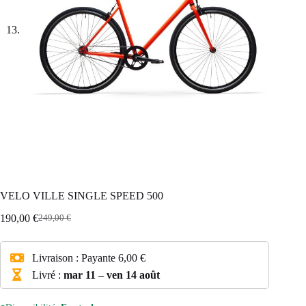
VELO VILLE SINGLE SPEED 500
190,00
€
249,00
€
Le
Le
prix
prix
initial
actuel
Livraison :
Payante
6,00 €
était :
est :
249,00 €.
190,00 €.
Livré :
mar 11
–
ven 14 août