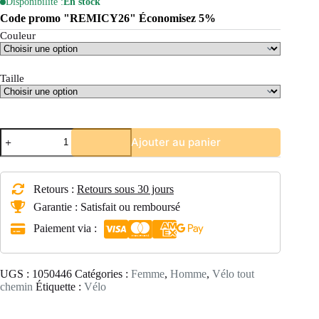
Disponibilité :
En stock
Code promo "REMICY26" Économisez 5%
Couleur
Taille
quantité
Ajouter au panier
de
VELO
VILLE
SINGLE
Retours :
Retours sous 30 jours
SPEED
500
Garantie : Satisfait ou remboursé
Paiement via :
UGS :
1050446
Catégories :
Femme
,
Homme
,
Vélo tout
chemin
Étiquette :
Vélo