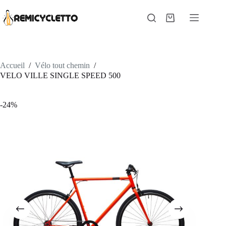
Passer
au
Panier
contenu
d’achat
Accueil
/
Vélo tout chemin
/
VELO VILLE SINGLE SPEED 500
-24%