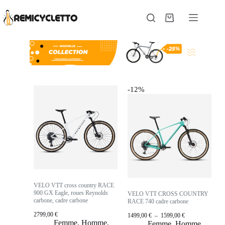
-12%
VELO VTT cross country RACE
900 GX Eagle, roues Reynolds
VELO VTT CROSS COUNTRY
carbone, cadre carbone
RACE 740 cadre carbone
2799,00
€
1499,00
€
–
1599,00
€
Femme
,
Homme
,
Femme
,
Homme
,