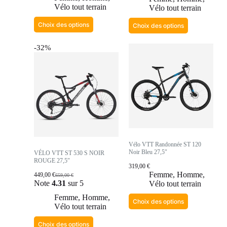
Vélo tout terrain
Vélo tout terrain
Choix des options
Choix des options
-32%
Vélo VTT Randonnée ST 120
Noir Bleu 27,5″
VÉLO VTT ST 530 S NOIR
ROUGE 27,5″
319,00
€
Femme
,
Homme
,
449,00
€
659,00
€
Note
4.31
sur 5
Vélo tout terrain
Femme
,
Homme
,
Choix des options
Vélo tout terrain
Choix des options