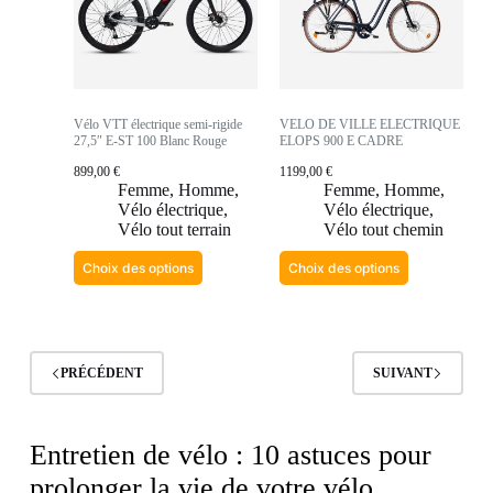
Vélo VTT électrique semi-rigide
VELO DE VILLE ELECTRIQUE
27,5″ E-ST 100 Blanc Rouge
ELOPS 900 E CADRE
899,00
€
1199,00
€
Femme
,
Homme
,
Femme
,
Homme
,
Vélo électrique
,
Vélo électrique
,
Vélo tout terrain
Vélo tout chemin
Choix des options
Choix des options
PRÉCÉDENT
SUIVANT
Entretien de vélo : 10 astuces pour
prolonger la vie de votre vélo