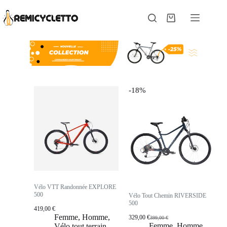
-18%
Vélo VTT Randonnée EXPLORE
500
Vélo Tout Chemin RIVERSIDE
500
419,00
€
Femme
,
Homme
,
329,00
€
399,00
€
Femme
,
Homme
,
Vélo tout terrain