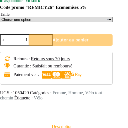
Disponibilité :
En stock
Code promo "REMICY26" Économisez 5%
Taille
quantité
Ajouter au panier
de
VÉLO
TOUT
CHEMIN
Retours :
Retours sous 30 jours
RIVERSIDE
100
Garantie : Satisfait ou remboursé
NOIR
Paiement via :
UGS :
1050429
Catégories :
Femme
,
Homme
,
Vélo tout
chemin
Étiquette :
Vélo
Description