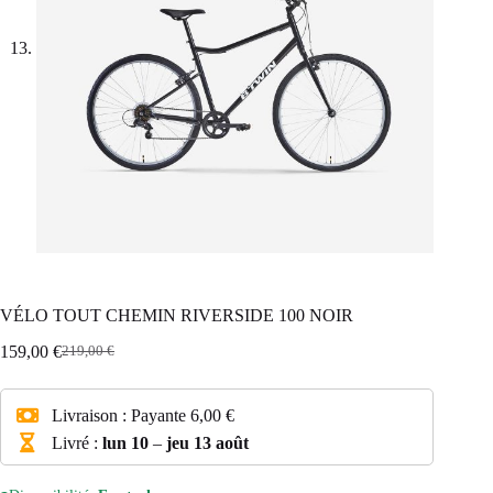
VÉLO TOUT CHEMIN RIVERSIDE 100 NOIR
159,00
€
219,00
€
Le
Le
prix
prix
initial
actuel
Livraison :
Payante
6,00 €
était :
est :
219,00 €.
159,00 €.
Livré :
lun 10
–
jeu 13 août