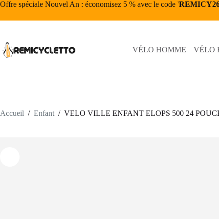
Passer
Offre spéciale Nouvel An : économisez 5 % avec le code '
REMICY2
au
contenu
VÉLO HOMME
VÉLO
Accueil
/
Enfant
/
VELO VILLE ENFANT ELOPS 500 24 POUCE